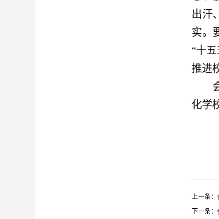
出汗
实。
“十
推进
化学
上一条：
下一条：