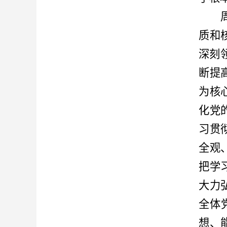
质和
深刻
断提
为核
化党
习贯
全观
把学
大力
全体
想、